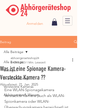
Anmelden
Beitrag
Alle Beiträge
abhoergeraeteshop24
Alle Beiträge
6. Okt. 2023
1 Min. Lesezeit
Was ist eine Spionage Kamera-
Loslegen
Versteckte Kamera ??
Ihre Community
Aktualisiert:
21. Jan. 2025
Versteckte Kameras
Eine WLAN-Spionagekamera 
Abhörgeräte & Wanzen
Versteckte Kamera (auch als WLAN-
Spionkamera oder WLAN-
Überwachungskamera bezeichnet) ist 