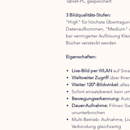
Tablet-PC gespeichert
3 Bildqualitäts-Stufen:
"High" für höchste Übertragun
Datenaufkommen, "Medium" un
bei verringerter Auflösung Kl
Bücher versteckt werden
Eigenschaften:
Live-Bild per WLAN
auf Sma
Weltweiter Zugriff
über Ihren
Weiter 120°-Bildwinkel:
alles
Sofort einsatzbereit: kein u
Bewegungserkennung:
Auto
Dauer-Aufnahme:
Filmen Sie
ununterbrochen
Multi-Betrieb: Aufnahme, Li
Verbindung gleichzeitig