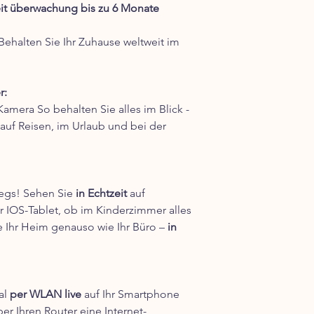
t überwachung bis zu 6 Monate
Wenn es Besonders eil
Express-Lieferungen 
Liefertages zugestellt
halten Sie Ihr Zuhause weltweit im
wählen!
Was bedeutet „neutr
Deine Bestellung ver
r:
neutral. Der Versand
amera So behalten Sie alles im Blick -
Informationen. Auch 
auf Reisen, im Urlaub und bei der
nicht erkennen,dass D
wegs! Sehen Sie
in Echtzeit
auf
IOS-Tablet, ob im Kinderzimmer alles
e Ihr Heim genauso wie Ihr Büro –
in
al
per WLAN live
auf Ihr Smartphone
ber Ihren Router eine Internet-