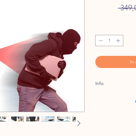
 349,
In
Info
Lieferzeiten-Versand
Nach der Zahlung we
innerhalb von 24 Stu
Die Lieferzeit beträg
Ausland-EU liegt die 
Werktagen
Expressversand