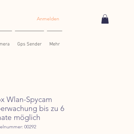
Anmelden
amera
Gps Sender
Mehr
ox Wlan-Spycam
berwachung bis zu 6
ate möglich
kelnummer: 00292