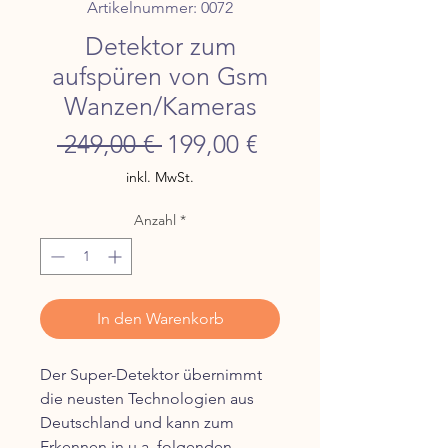
Artikelnummer: 0072
Detektor zum
aufspüren von Gsm
Wanzen/Kameras
Standardpreis
Sale-
 249,00 € 
199,00 €
Preis
inkl. MwSt.
Anzahl
*
In den Warenkorb
Der Super-Detektor übernimmt
die neusten Technologien aus
Deutschland und kann zum
Erkennen in u.a. folgenden