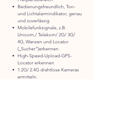
Bedienungsfreundlich, Ton-
und Lichtalarmindikator, genau
und zuverlässig
Mobilefunksignale, z.B.
Unicom,/ Telekom/ 2G/ 3G/
4G, Wanzen und Locator
(„Sucher“)erkennen
High-Speed-Upload-GPS-
Locator erkennen
1.2G/ 2.4G drahtlose Kameras
ermitteln.
Versteckte 5,8 GHz Funk
Kameras und Wanzen
aufspüren
Info