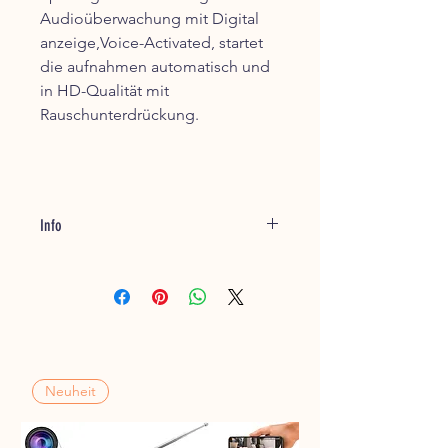
Audioüberwachung mit Digital
anzeige,Voice-Activated, startet
die aufnahmen automatisch und
in HD-Qualität mit
Rauschunterdrückung.
Info
Lieferzeiten-Versand
Nach der Zahlung werden
Bestellungen in der Regel innerhalb
von 24 Stunden bearbeitet und
versendet. Die Lieferzeit beträgt 1-2
Werktage. Beim Versand ins Ausland-
EU liegt die Lieferzeit zwischen eins
Neuheit
und fünf Werktagen