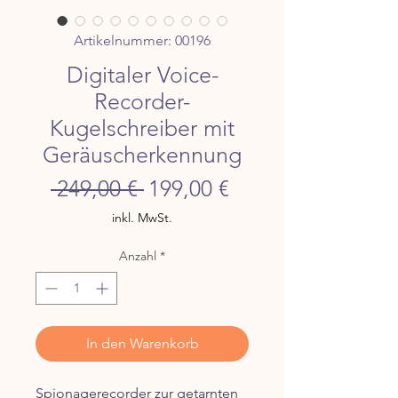
Artikelnummer: 00196
Digitaler Voice-
Recorder-
Kugelschreiber mit
Geräuscherkennung
Standardpreis
Sale-
 249,00 € 
199,00 €
Preis
inkl. MwSt.
Anzahl
*
In den Warenkorb
Spionagerecorder zur getarnten