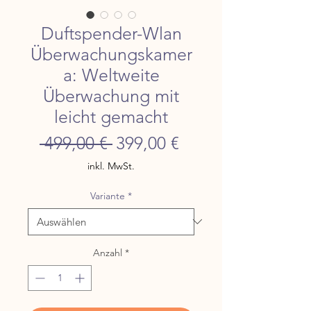
Duftspender-Wlan
Überwachungskamer
a: Weltweite
Überwachung mit
leicht gemacht
Standardpreis
Sale-
 499,00 € 
399,00 €
Preis
inkl. MwSt.
Variante
*
Anzahl
*