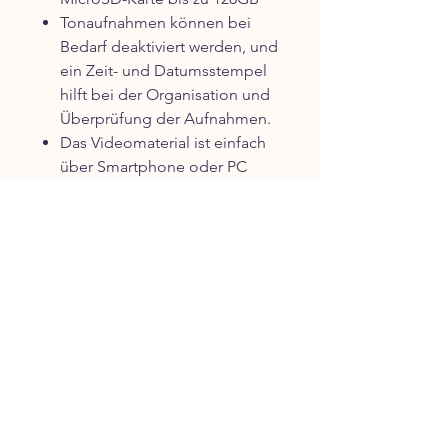
Tonaufnahmen können bei
Bedarf deaktiviert werden, und
ein Zeit- und Datumsstempel
hilft bei der Organisation und
Überprüfung der Aufnahmen.
Das Videomaterial ist einfach
über Smartphone oder PC
abrufbar, herunterladbar,
speicherbar und löschbar.
Die Kamera lässt sich bequem
via APP programmieren.
Bitte beachten Sie, dass für die
Nutzung der
Fernüberwachungsfunktionen ein
WLAN-Router (Internet) am
Einsatzort erforderlich ist. Zudem
empfehlen wir, einen