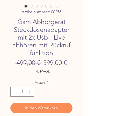
Artikelnummer: 00256
Gsm Abhörgerät
Steckdosenadapter
mit 2x Usb - Live
abhören mit Rückruf
funktion
Standardpreis
Sale-
 499,00 € 
399,00 €
Preis
inkl. MwSt.
Anzahl
*
In den Warenkorb