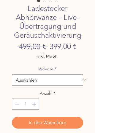
Ladestecker
Abhörwanze - Live-
Übertragung und
Geräuschaktivierung
Standardpreis
Sale-
 499,00 € 
399,00 €
Preis
inkl. MwSt.
Variante
*
Anzahl
*
In den Warenkorb