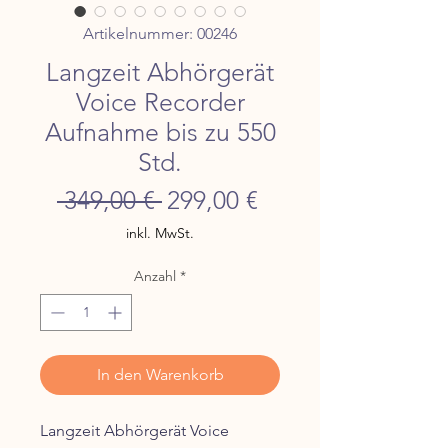
Artikelnummer: 00246
Langzeit Abhörgerät
Voice Recorder
Aufnahme bis zu 550
Std.
Standardpreis
Sale-
 349,00 € 
299,00 €
Preis
inkl. MwSt.
Anzahl
*
In den Warenkorb
Langzeit Abhörgerät Voice