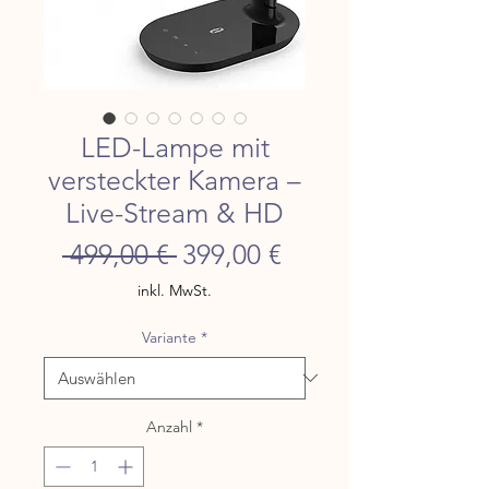
LED-Lampe mit
versteckter Kamera –
Live-Stream & HD
Standardpreis
Sale-
 499,00 € 
399,00 €
Preis
inkl. MwSt.
Variante
*
Anzahl
*