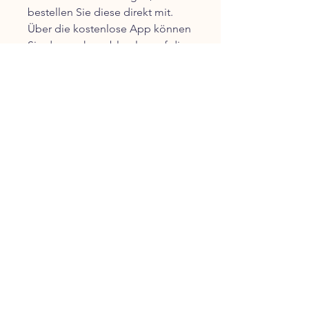
bestellen Sie diese direkt mit.
Über die kostenlose App können
Sie dennoch problemlos auf die
gespeicherten Aufnahmen
zugreifen, diese verwalten,
bearbeiten oder herunterladen.
Fazit:
Die LED-Tischlampe mit
integrierter WLAN-
Spionagekamera vereint
moderne
Überwachungstechnologie mit
unauffälligem Design. Eine ideale
Lösung für Ihre
Sicherheitsbedürfnisse – stilvoll,
zuverlässig und kinderleicht zu
bedienen.