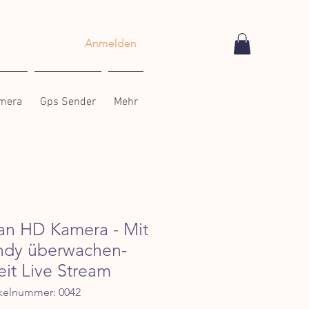
Anmelden
amera
Gps Sender
Mehr
lan HD Kamera - Mit
dy überwachen-
it Live Stream
ikelnummer: 0042