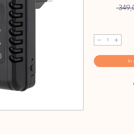
 349,
In