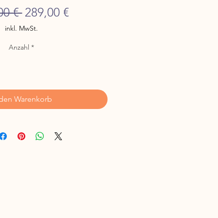
Standardpreis
Sale-
00 € 
289,00 €
Preis
inkl. MwSt.
Anzahl
*
 den Warenkorb