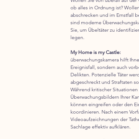
Wollen Sie von überall auf de
ob alles in Ordnung ist? Wolle
abschrecken und im Ernstfall b
sind moderne Überwachungskam
Sie, um Übeltäter zu identifiz
legen.
My Home is my Castle:
überwachungskamera hilft Ihnen
Ereignisfall, sondern auch vo
Delikten. Potenzielle Täter w
abgeschreckt und Straftaten so 
Während kritischer Situationen
Überwachungsbildern Ihrer Kam
können eingreifen oder den Ein
koordinieren. Nach einem Vorfa
Videoaufzeichnungen der Tathe
Sachlage effektiv aufklären.