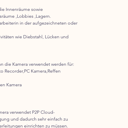
die Innenräume sowie
gsräume ,Lobbies ,Lagern.
beiterin in der aufgezeichneten oder
ivitäten wie Diebstahl, Lücken und
ann die Kamera verwendet werden für:
to Recorder,PC Kamera,Reffen
hen Kamera
mera verwendet P2P Cloud-
gung und dadurch sehr einfach zu
erleitungen einrichten zu müssen.