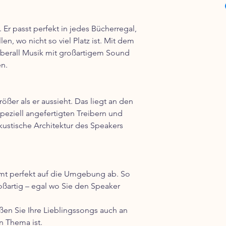
Nach der Zahlung we
innerhalb von 24 Stu
Die Lieferzeit beträg
 Er passt perfekt in jedes Bücherregal,
Ausland-EU liegt die 
en, wo nicht so viel Platz ist. Mit dem
Werktagen
überall Musik mit großartigem Sound
n.
Expressversand
Wenn es Besonders eil
Express-Lieferungen 
ößer als er aussieht. Das liegt an den
Liefertages zugestellt
wählen!
speziell angefertigten Treibern und
akustische Architektur des Speakers
Was bedeutet „neutr
Deine Bestellung ver
neutral. Der Versand
Informationen. Auch 
immt perfekt auf die Umgebung ab. So
nicht erkennen,dass D
oßartig – egal wo Sie den Speaker
ßen Sie Ihre Lieblingssongs auch an
n Thema ist.