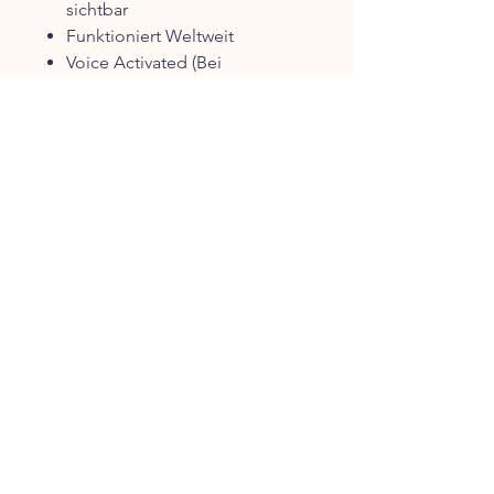
sichtbar
Funktioniert Weltweit
Voice Activated (Bei
Geräuschen werden Sie
angerufen / per SMS
deaktivierbar)
NEUTRALER VERSAND
Neuheit