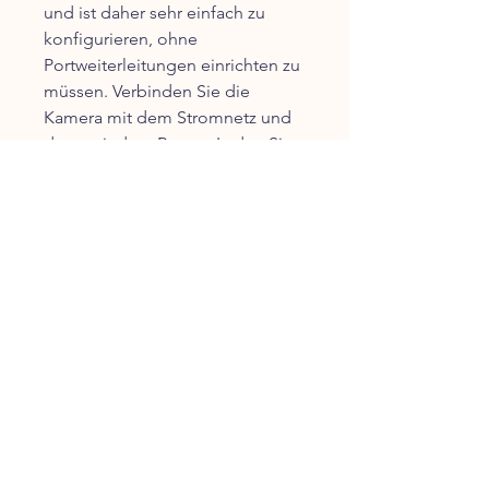
und ist daher sehr einfach zu
konfigurieren, ohne
Portweiterleitungen einrichten zu
müssen. Verbinden Sie die
Kamera mit dem Stromnetz und
dann mit dem Router. Laden Sie
die App auf Ihr Smartphone, um
die Kamera hinzuzufügen und die
WiFi Einrichtung innerhalb
weniger Minuten abzuschließen.
1080P HD: Echte 1920*1080
Auflösung für eine tolle
Bildqualität und viel bessere
Bilder als von 960p Kameras.
H.264 Videokompression und
Dual-Stream Unterstützung
ermöglichen Videostreams und
gleichzeitig klare Bilder.